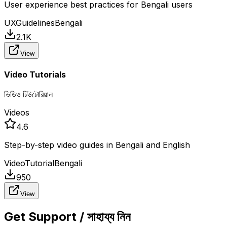
User experience best practices for Bengali users
UX
Guidelines
Bengali
2.1K
View
Video Tutorials
ভিডিও টিউটোরিয়াল
Videos
4.6
Step-by-step video guides in Bengali and English
Video
Tutorial
Bengali
950
View
Get Support / সাহায্য নিন