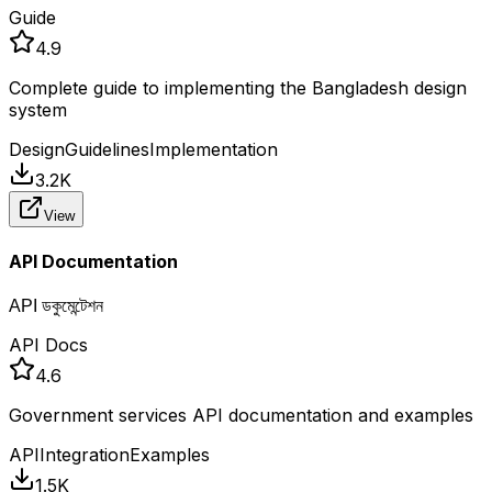
Guide
4.9
Complete guide to implementing the Bangladesh design
system
Design
Guidelines
Implementation
3.2K
View
API Documentation
API ডকুমেন্টেশন
API Docs
4.6
Government services API documentation and examples
API
Integration
Examples
1.5K