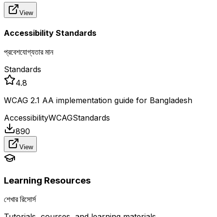
View
Accessibility Standards
প্রবেশযোগ্যতার মান
Standards
4.8
WCAG 2.1 AA implementation guide for Bangladesh
Accessibility
WCAG
Standards
890
View
Learning Resources
শেখার রিসোর্স
Tutorials, courses, and learning materials