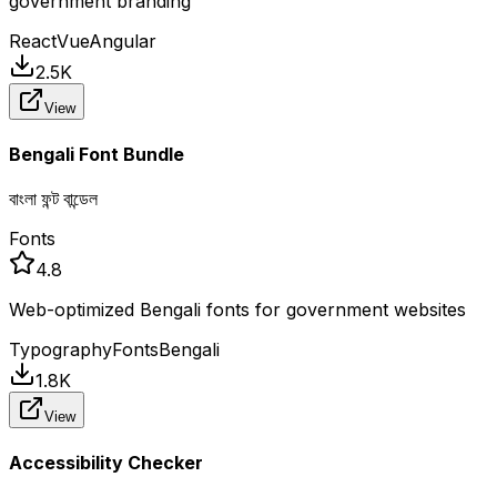
government branding
React
Vue
Angular
2.5K
View
Bengali Font Bundle
বাংলা ফন্ট বান্ডেল
Fonts
4.8
Web-optimized Bengali fonts for government websites
Typography
Fonts
Bengali
1.8K
View
Accessibility Checker